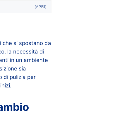
[APRI]
ni che si spostano da
o, la necessità di
enti in un ambiente
sizione sia
 di pulizia per
nizi.
Cambio