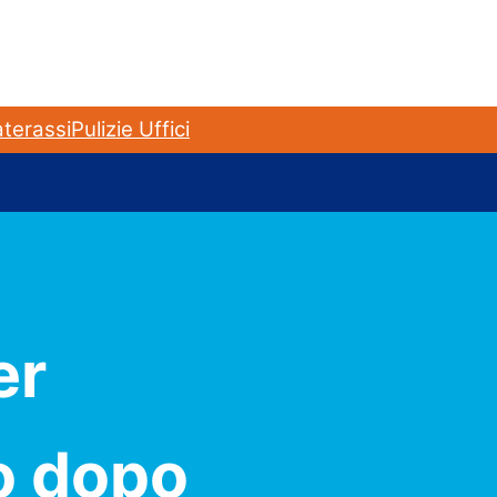
terassi
Pulizie Uffici
er
o dopo