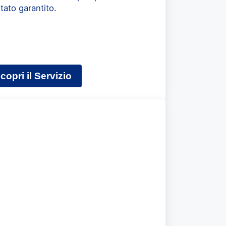
ltato garantito.
copri il Servizio
Pulizia Appartamenti per Cambio Inquilino