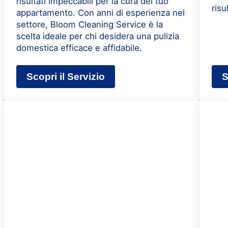
risultati impeccabili per la cura del tuo
risu
appartamento. Con anni di esperienza nel
settore, Bloom Cleaning Service è la
scelta ideale per chi desidera una pulizia
domestica efficace e affidabile.
Scopri il Servizio
S
no
Pulizie Appartamenti Milano