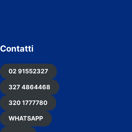
Contatti
02 91552327
327 4864468
320 1777780
WHATSAPP