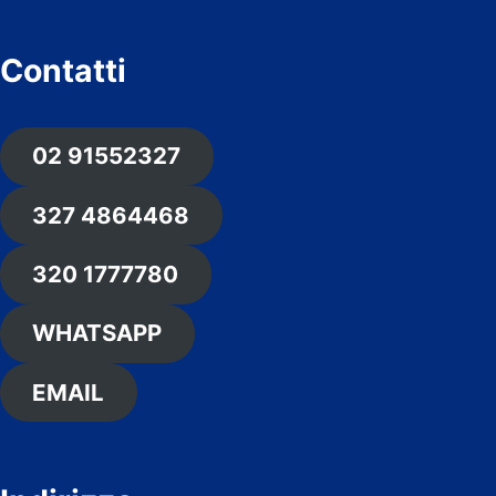
Contatti
02 91552327
327 4864468
320 1777780
WHATSAPP
EMAIL