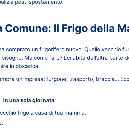
i pulizia post-spostamento.
a Comune: Il Frigo della
a comprato un frigorifero nuovo. Quello vecchio fu
ogno. Ma come fare? Lei abita dall’altra parte dell
nire in discarica.
embra un’impresa: furgone, trasporto, braccia… Ec
g,
in una sola giornata
:
vecchio frigo a casa di tua mamma.
o.