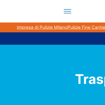
Passa al contenuto principale
Skip to header right navigation
Skip to site footer
Menu
Il tuo partner per la pulizia degli ambienti a Milano 
BloomCleaning Impresa di P
Impresa di Pulizie Milano
Pulizie Fine Canti
Tras