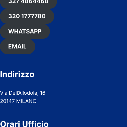
327 4864468
320 1777780
WHATSAPP
EMAIL
Indirizzo
Via Dell’Allodola, 16
20147 MILANO
Orari Ufficio