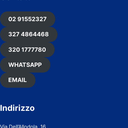
02 91552327
327 4864468
320 1777780
WHATSAPP
EMAIL
Indirizzo
Via Dell’Allodola, 16