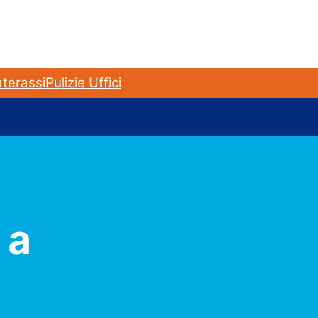
terassi
Pulizie Uffici
 a