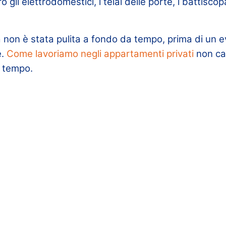
ro gli elettrodomestici, i telai delle porte, i battisco
a non è stata pulita a fondo da tempo, prima di un 
e.
Come lavoriamo negli appartamenti privati
non ca
l tempo.