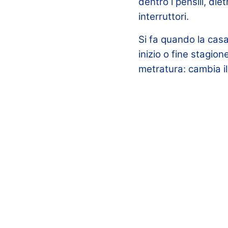
dentro i pensili, diet
interruttori.
Si fa quando la cas
inizio o fine stagion
metratura: cambia i