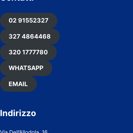
02 91552327
327 4864468
320 1777780
WHATSAPP
EMAIL
Indirizzo
Via Dell’Allodola, 16