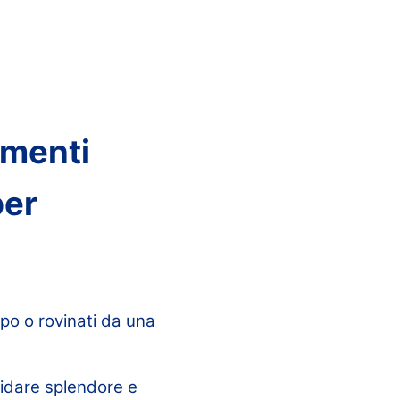
amenti
per
po o rovinati da una
idare splendore e