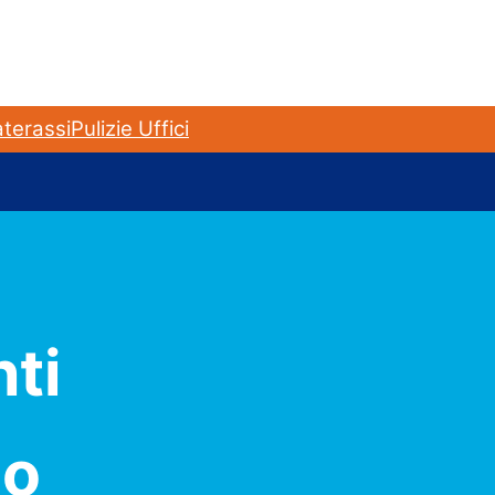
terassi
Pulizie Uffici
nti
no