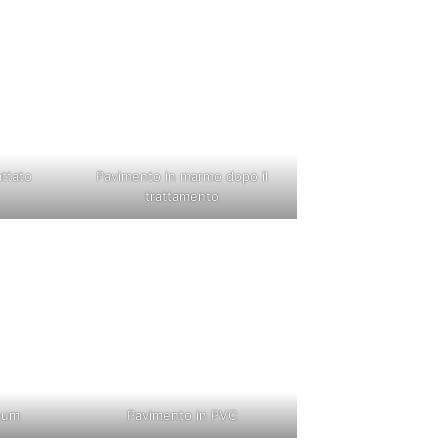
attato
Pavimento in marmo dopo il
trattamento
eum
Pavimento in PVC