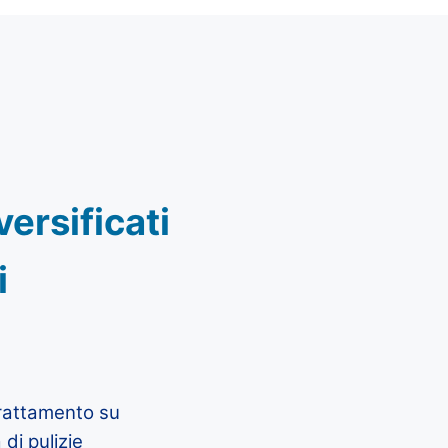
ersificati
i
trattamento su
di pulizie