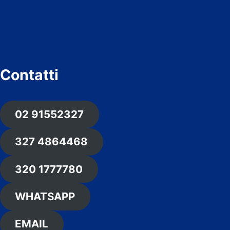
Contatti
02 91552327
327 4864468
320 1777780
WHATSAPP
EMAIL