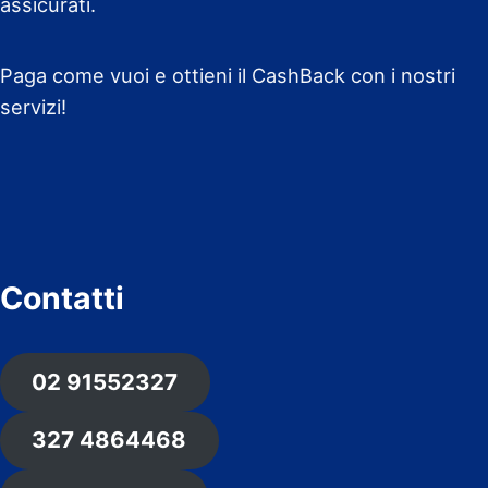
assicurati.
Paga come vuoi e ottieni il CashBack con i nostri
servizi!
Contatti
02 91552327
327 4864468