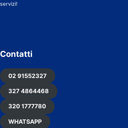
servizi!
Contatti
02 91552327
327 4864468
320 1777780
WHATSAPP