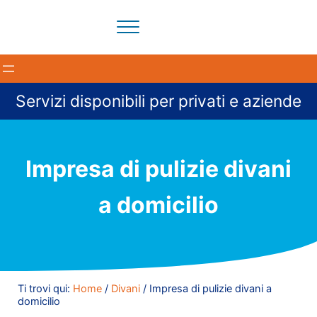
Passa al contenuto principale
Skip to header right navigation
Skip to site footer
Menu
Il tuo partner per la pulizia degli ambienti a Milano e provi
BloomCleaning Impresa di Puliz
Servizi disponibili per privati e aziende
Impresa di pulizie divani
a domicilio
Ti trovi qui:
Home
/
Divani
/
Impresa di pulizie divani a
domicilio