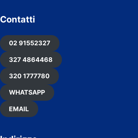
Contatti
02 91552327
327 4864468
320 1777780
WHATSAPP
EMAIL