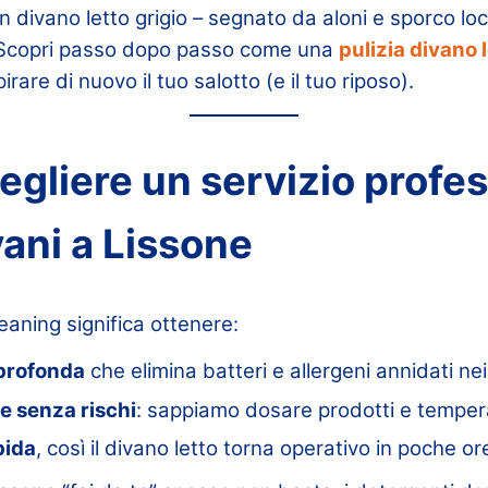
 divano letto grigio – segnato da aloni e sporco loc
i. Scopri passo dopo passo come una
pulizia divano l
rare di nuovo il tuo salotto (e il tuo riposo).
egliere un servizio profes
vani a Lissone
eaning significa ottenere:
 profonda
che elimina batteri e allergeni annidati nei
e senza rischi
: sappiamo dosare prodotti e tempera
pida
, così il divano letto torna operativo in poche or