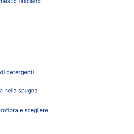
mestici lasciano
 di detergenti
ta nella spugna
crofibra e scegliere