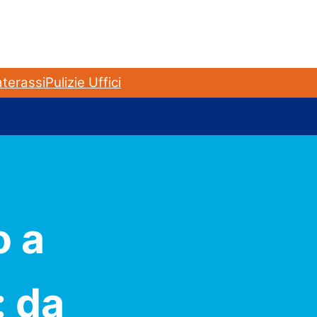
terassi
Pulizie Uffici
o a
: da