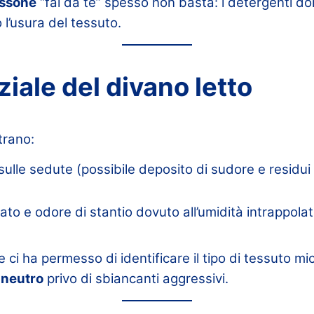
issone
“fai da te” spesso non basta: i detergenti do
 l’usura del tessuto.
iziale del divano letto
trano:
 sulle sedute (possibile deposito di sudore e residui
to e odore di stantio dovuto all’umidità intrappola
 ci ha permesso di identificare il tipo di tessuto mi
 neutro
privo di sbiancanti aggressivi.