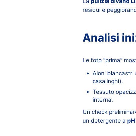
La
pulizia divano L
residui e peggiorano
Analisi in
Le foto “prima” mos
Aloni biancastri
casalinghi).
Tessuto opacizza
interna.
Un check preliminare
un detergente a
pH