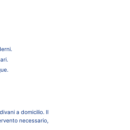
derni.
ari.
que.
divani a domicilio. Il
tervento necessario,