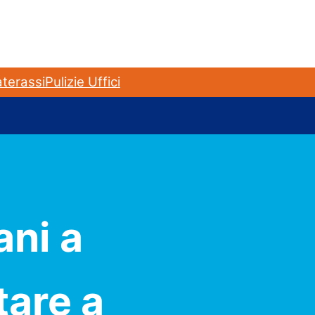
terassi
Pulizie Uffici
ani a
tare a