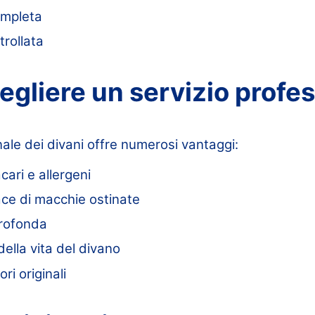
ompleta
rollata
egliere un servizio profe
nale dei divani offre numerosi vantaggi:
cari e allergeni
ace di macchie ostinate
profonda
ella vita del divano
ori originali