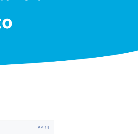
to
[APRI]