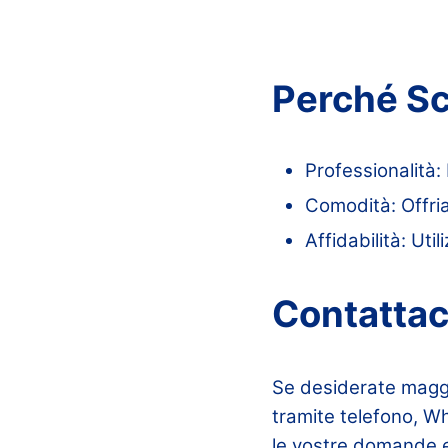
Perché Sc
Professionalità: 
Comodità: Offria
Affidabilità: Uti
Contattac
Se desiderate maggio
tramite telefono, W
le vostre domande e