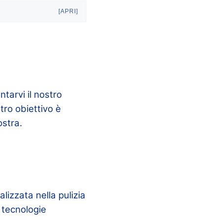
[APRI]
tarvi il nostro
stro obiettivo è
ostra.
lizzata nella pulizia
e tecnologie