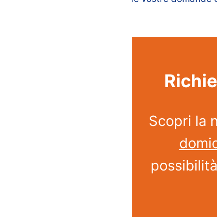
Richie
Scopri la 
domic
possibilit