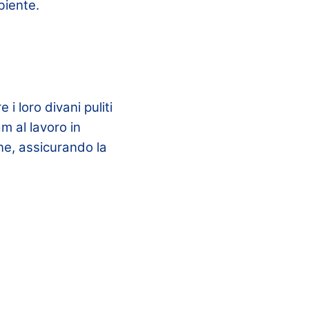
biente.
i loro divani puliti
am al lavoro in
ne, assicurando la