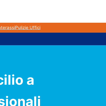
terassi
Pulizie Uffici
ilio a
sionali