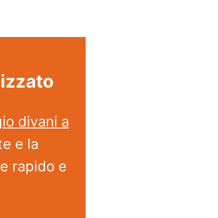
lizzato
io divani a
te e la
ne rapido e