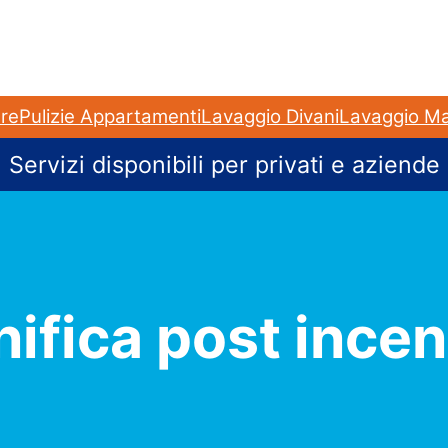
e provincia
ulizie a Milano
ere
Pulizie Appartamenti
Lavaggio Divani
Lavaggio Ma
Servizi disponibili per privati e aziende
ifica post ince