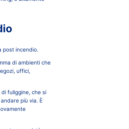
dio
a post incendio.
amma di ambienti che
gozi, uffici,
di fuliggine, che si
andare più via. È
nuovamente