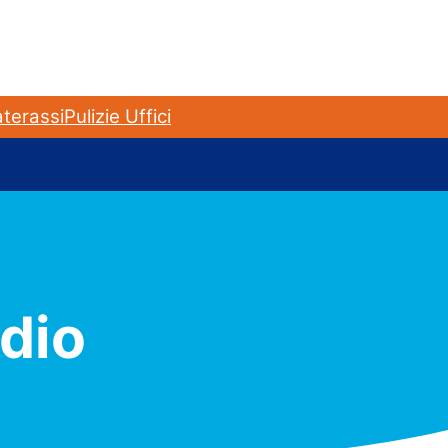
terassi
Pulizie Uffici
ndio