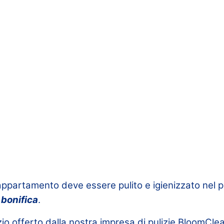
appartamento deve essere pulito e igienizzato nel p
o
bonifica
.
zio offerto dalla nostra impresa di pulizie BloomCle