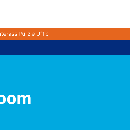
terassi
Pulizie Uffici
loom