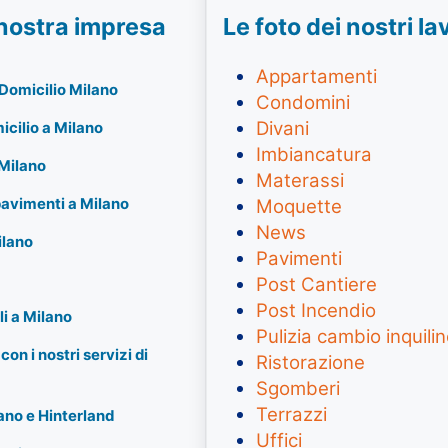
a nostra impresa
Le foto dei nostri la
Appartamenti
Domicilio Milano
Condomini
Divani
icilio a Milano
Imbiancatura
 Milano
Materassi
pavimenti a Milano
Moquette
News
ilano
Pavimenti
Post Cantiere
Post Incendio
i a Milano
Pulizia cambio inquili
on i nostri servizi di
Ristorazione
Sgomberi
Terrazzi
ano e Hinterland
Uffici