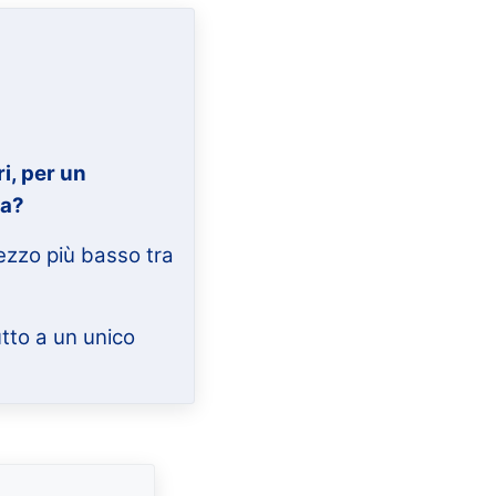
i, per un
ta?
rezzo più basso tra
utto a un unico