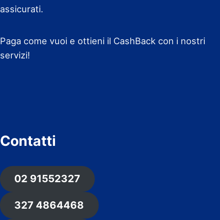
assicurati.
Paga come vuoi e ottieni il CashBack con i nostri
servizi!
Contatti
02 91552327
327 4864468