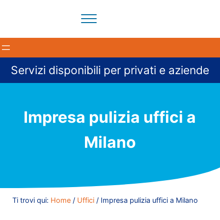
Passa al contenuto principale
Skip to header right navigation
Skip to site footer
Menu
Il tuo partner per la pulizia degli ambienti a Milano e provi
BloomCleaning Impresa di Puliz
Servizi disponibili per privati e aziende
Impresa pulizia uffici a
Milano
Ti trovi qui:
Home
/
Uffici
/
Impresa pulizia uffici a Milano