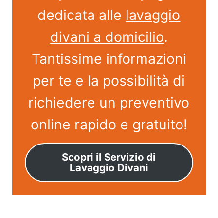
dedicata alle
lavaggio
divani a domicilio
.
Tantissime informazioni
per te e la possibilità di
richiedere un preventivo
online rapido e gratuito!
Scopri il Servizio di
Lavaggio Divani