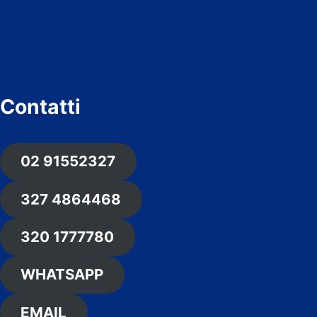
Contatti
02 91552327
327 4864468
320 1777780
WHATSAPP
EMAIL