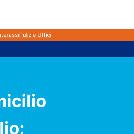
terassi
Pulizie Uffici
icilio
io: