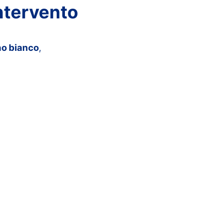
Intervento
no bianco
,