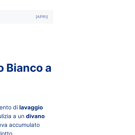
[APRI]
o Bianco a
ento di
lavaggio
lizia a un
divano
aveva accumulato
lotto.