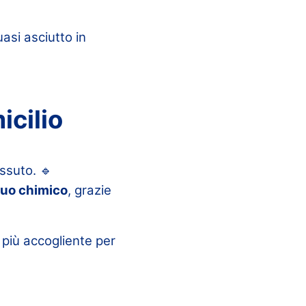
asi asciutto in
icilio
ssuto. 🔹
uo chimico
, grazie
a più accogliente per