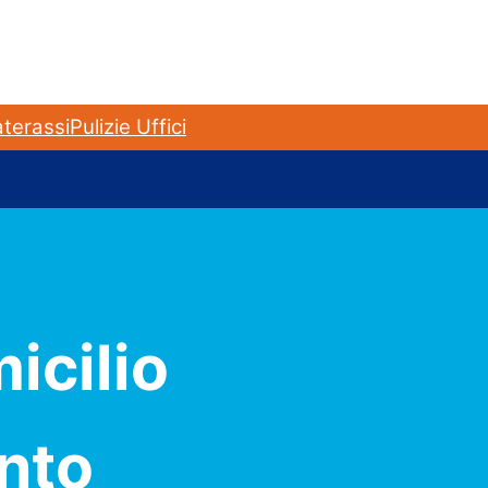
terassi
Pulizie Uffici
icilio
nto