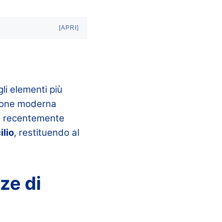
[APRI]
li elementi più
zione moderna
ha recentemente
ilio
, restituendo al
ze di