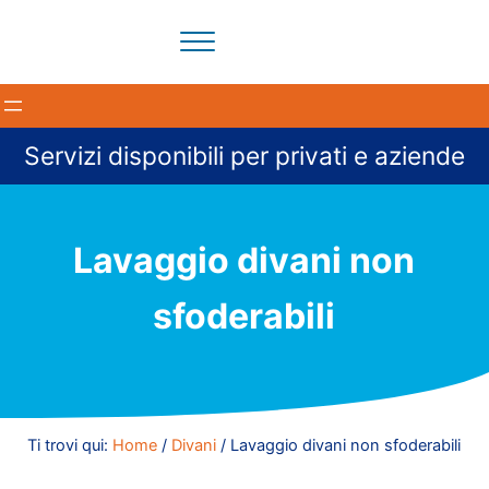
Passa al contenuto principale
Skip to header right navigation
Skip to site footer
Menu
Il tuo partner per la pulizia degli ambienti a Milano e provi
BloomCleaning Impresa di Puliz
Servizi disponibili per privati e aziende
Lavaggio divani non
sfoderabili
Ti trovi qui:
Home
/
Divani
/
Lavaggio divani non sfoderabili