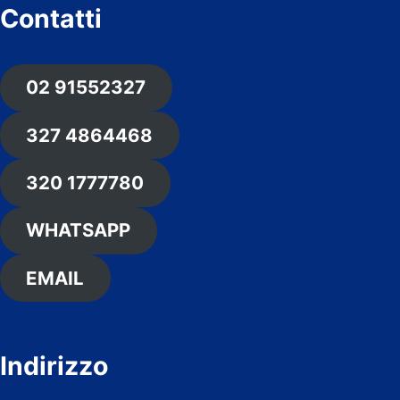
Contatti
02 91552327
327 4864468
320 1777780
WHATSAPP
EMAIL
Indirizzo