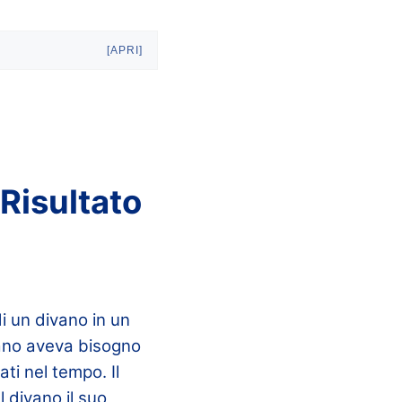
[APRI]
 Risultato
i un divano in un
vano aveva bisogno
ti nel tempo. Il
 divano il suo