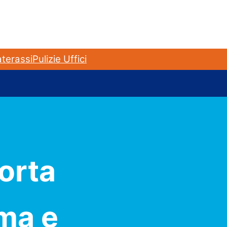
terassi
Pulizie Uffici
orta
ima e