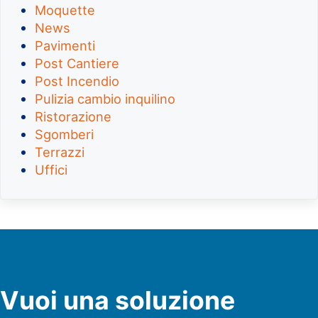
Moquette
News
Pavimenti
Post Cantiere
Post Incendio
Pulizia cambio inquilino
Ristorazione
Sgomberi
Terrazzi
Uffici
Vuoi una soluzione