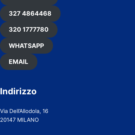
327 4864468
320 1777780
WHATSAPP
EMAIL
Indirizzo
Via Dell’Allodola, 16
20147 MILANO