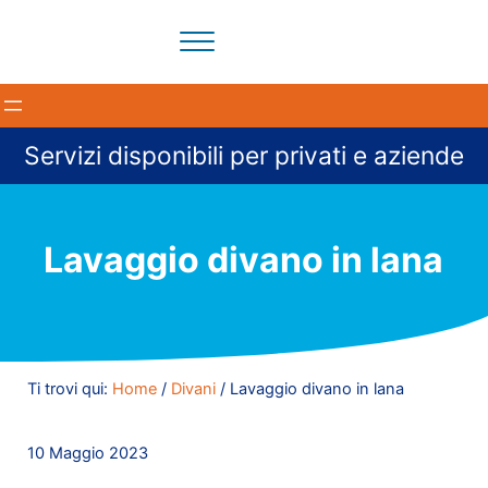
Passa al contenuto principale
Skip to header right navigation
Skip to site footer
Menu
Il tuo partner per la pulizia degli ambienti a Milano e provi
BloomCleaning Impresa di Puliz
Servizi disponibili per privati e aziende
Lavaggio divano in lana
Ti trovi qui:
Home
/
Divani
/
Lavaggio divano in lana
10 Maggio 2023