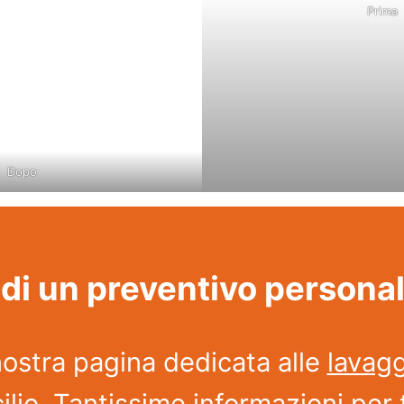
Prima
Dopo
di un preventivo persona
nostra pagina dedicata alle
lavagg
ilio
. Tantissime informazioni per 