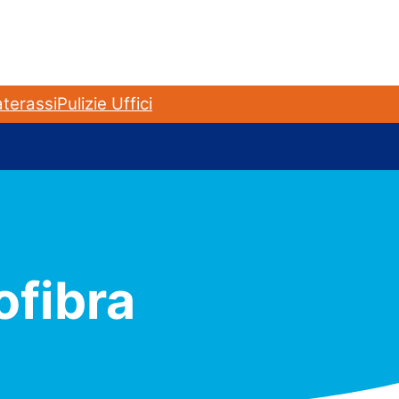
terassi
Pulizie Uffici
ofibra