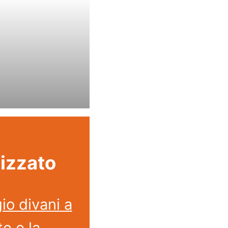
lizzato
io divani a
te e la