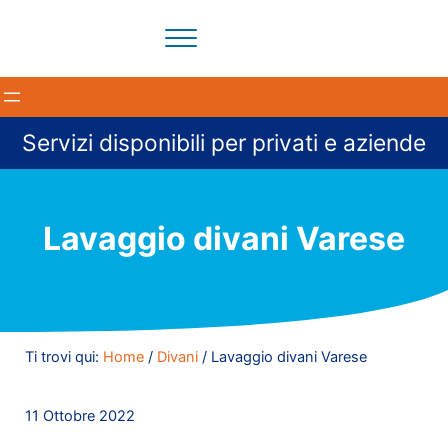
Passa al contenuto principale
Skip to header right navigation
Skip to site footer
Menu
Il tuo partner per la pulizia degli ambienti a Milano e provi
BloomCleaning Impresa di Puliz
Servizi disponibili per privati e aziende
Lavaggio divani Varese
Ti trovi qui:
Home
/
Divani
/
Lavaggio divani Varese
11 Ottobre 2022