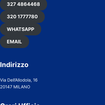
327 4864468
320 1777780
WHATSAPP
EMAIL
Indirizzo
Via Dell’Allodola, 16
20147 MILANO