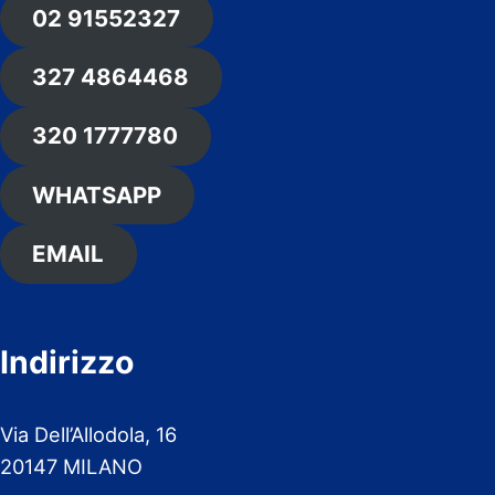
02 91552327
327 4864468
320 1777780
WHATSAPP
EMAIL
Indirizzo
Via Dell’Allodola, 16
20147 MILANO