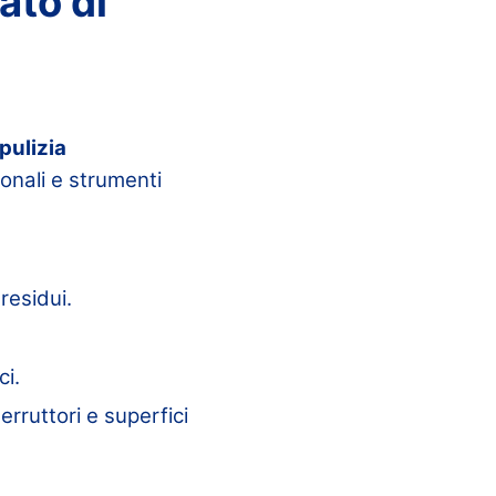
ato di
pulizia
ionali e strumenti
residui.
ci.
erruttori e superfici