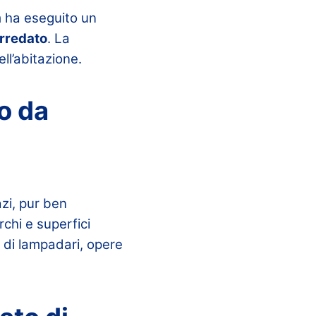
am ha eseguito un
arredato
. La
ell’abitazione.
o da
azi, pur ben
chi e superfici
 di lampadari, opere