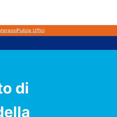
terassi
Pulizie Uffici
o di
della