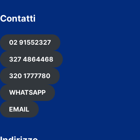
Contatti
02 91552327
327 4864468
320 1777780
WHATSAPP
EMAIL
Indirizzo