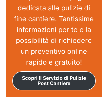
dedicata alle
pulizie di
fine cantiere
. Tantissime
informazioni per te e la
possibilità di richiedere
un preventivo online
rapido e gratuito!
Scopri il Servizio di Pulizie
Post Cantiere