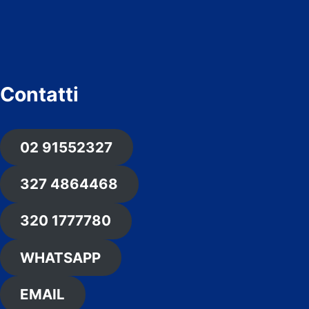
Contatti
02 91552327
327 4864468
320 1777780
WHATSAPP
EMAIL