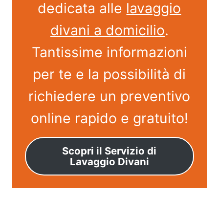
dedicata alle
lavaggio
divani a domicilio
.
Tantissime informazioni
per te e la possibilità di
richiedere un preventivo
online rapido e gratuito!
Scopri il Servizio di
Lavaggio Divani