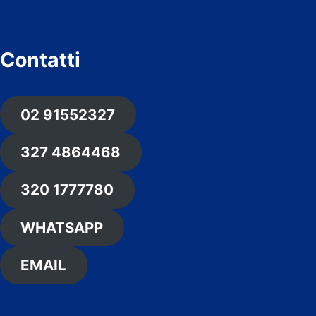
Contatti
02 91552327
327 4864468
320 1777780
WHATSAPP
EMAIL