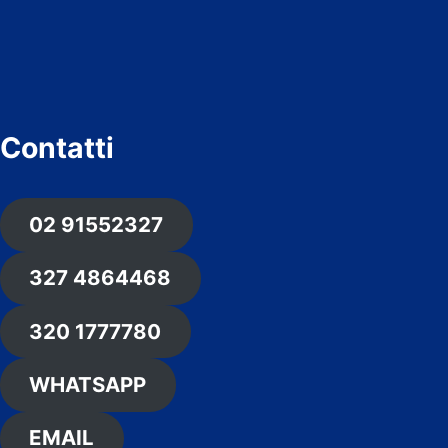
Contatti
02 91552327
327 4864468
320 1777780
WHATSAPP
EMAIL