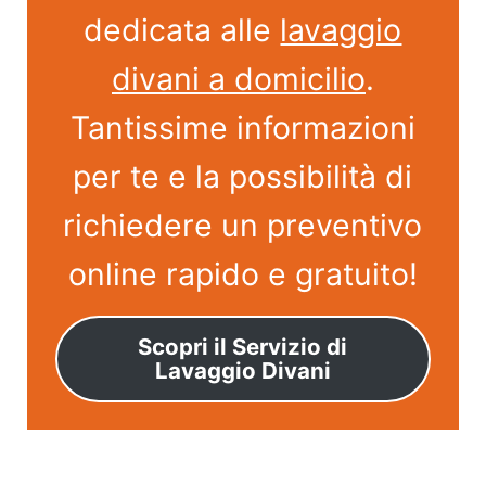
dedicata alle
lavaggio
divani a domicilio
.
Tantissime informazioni
per te e la possibilità di
richiedere un preventivo
online rapido e gratuito!
Scopri il Servizio di
Lavaggio Divani