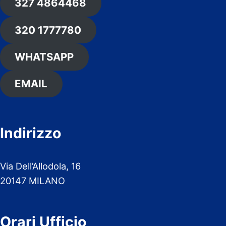
327 4864468
320 1777780
WHATSAPP
EMAIL
Indirizzo
Via Dell’Allodola, 16
20147 MILANO
Orari Ufficio