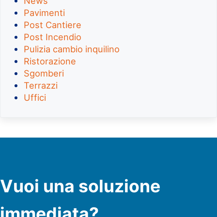
News
Pavimenti
Post Cantiere
Post Incendio
Pulizia cambio inquilino
Ristorazione
Sgomberi
Terrazzi
Uffici
Vuoi una soluzione
immediata?