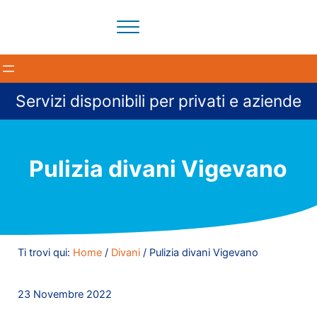
Passa al contenuto principale
Skip to header right navigation
Skip to site footer
Menu
Il tuo partner per la pulizia degli ambienti a Milano e provi
BloomCleaning Impresa di Puliz
Servizi disponibili per privati e aziende
Pulizia divani Vigevano
Ti trovi qui:
Home
/
Divani
/
Pulizia divani Vigevano
23 Novembre 2022