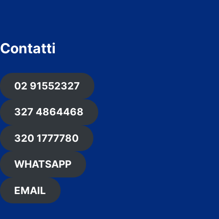
Contatti
02 91552327
327 4864468
320 1777780
WHATSAPP
EMAIL