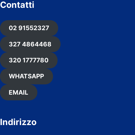
Contatti
02 91552327
327 4864468
320 1777780
WHATSAPP
EMAIL
Indirizzo