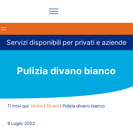
Passa al contenuto principale
Skip to header right navigation
Skip to site footer
Menu
Il tuo partner per la pulizia degli ambienti a Milano e provi
BloomCleaning Impresa di Puliz
Servizi disponibili per privati e aziende
Pulizia divano bianco
Ti trovi qui:
Home
/
Divani
/
Pulizia divano bianco
9 Luglio 2022