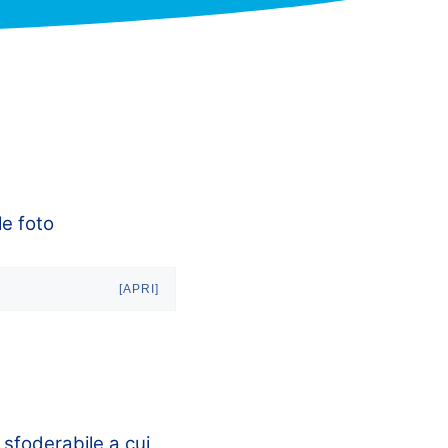
le foto
[APRI]
sfoderabile a cui