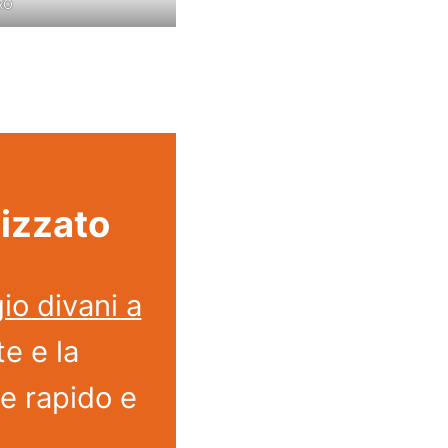
RO
lizzato
io divani a
te e la
ne rapido e