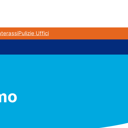
terassi
Pulizie Uffici
omo