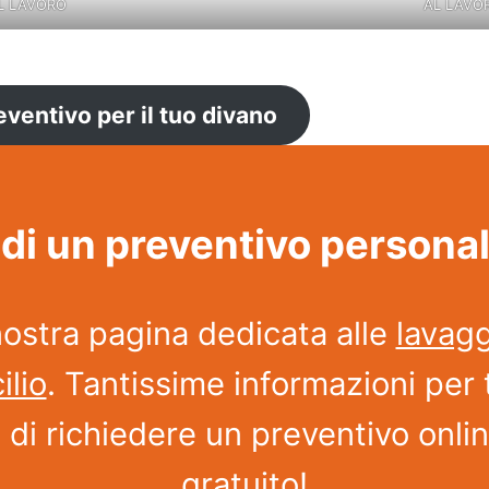
L LAVORO
AL LAVO
eventivo per il tuo divano
di un preventivo persona
nostra pagina dedicata alle
lavagg
ilio
. Tantissime informazioni per 
à di richiedere un preventivo onli
gratuito!