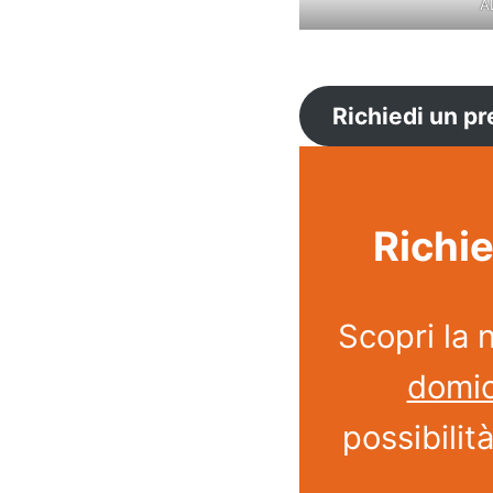
A
Richiedi un pr
Richie
Scopri la 
domic
possibilit