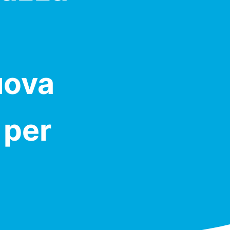
uova
 per