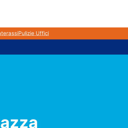
terassi
Pulizie Uffici
iazza