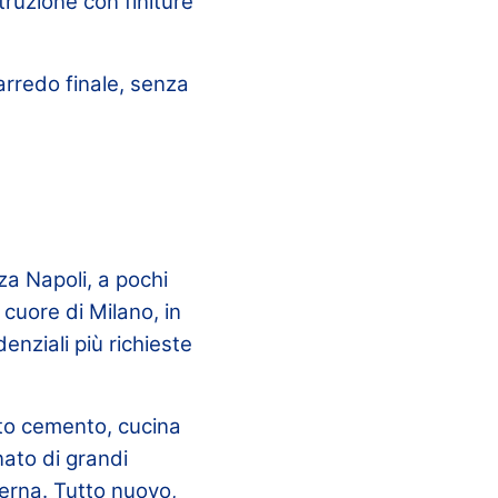
ruzione con finiture
’arredo finale, senza
za Napoli, a pochi
cuore di Milano, in
enziali più richieste
tto cemento, cucina
ato di grandi
erna. Tutto nuovo,