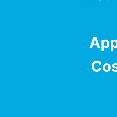
App
Cos