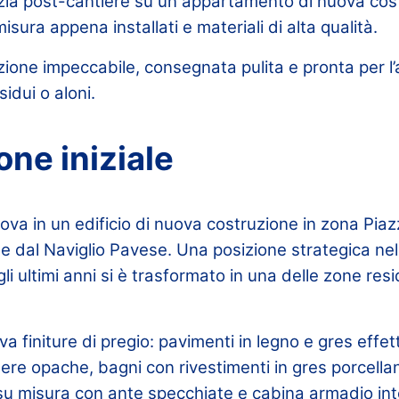
zia post-cantiere su un appartamento di nuova cost
misura appena installati e materiali di alta qualità.
tazione impeccabile, consegnata pulita e pronta per l
sidui o aloni.
one iniziale
ova in un edificio di nuova costruzione in zona Piaz
e dal Naviglio Pavese. Una posizione strategica nel 
i ultimi anni si è trasformato in una delle zone resid
a finiture di pregio: pavimenti in legno e gres effe
re opache, bagni con rivestimenti in gres porcellan
su misura con ante specchiate e cabina armadio int