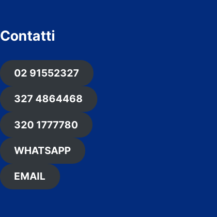
Contatti
02 91552327
327 4864468
320 1777780
WHATSAPP
EMAIL