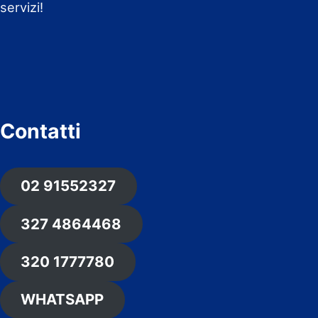
servizi!
Contatti
02 91552327
327 4864468
320 1777780
WHATSAPP