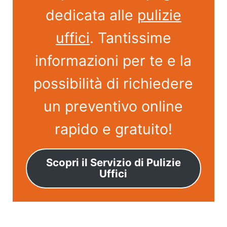
dedicata alle
pulizie
uffici
. Tantissime
informazioni per te e la
possibilità di richiedere
un preventivo online
rapido e gratuito!
Scopri il Servizio di Pulizie
Uffici