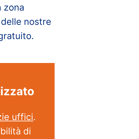
n zona
 delle nostre
gratuito.
lizzato
zie uffici
.
ilità di