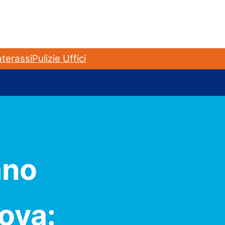
terassi
Pulizie Uffici
ano
ova: