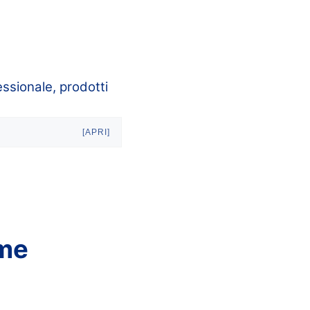
essionale, prodotti
[APRI]
ome