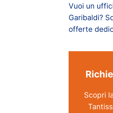
Vuoi un uffi
Garibaldi? S
offerte dedic
Richie
Scopri l
Tantiss