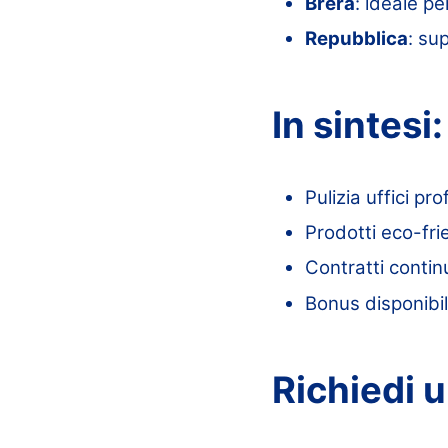
Brera
: ideale p
Repubblica
: su
In sintesi:
Pulizia uffici p
Prodotti eco-fri
Contratti continu
Bonus disponibil
Richiedi u