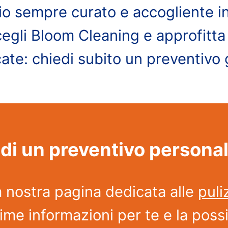
cio sempre curato e accogliente i
cegli Bloom Cleaning e approfitta
ate: chiedi subito un preventivo 
di un preventivo persona
a nostra pagina dedicata alle
puli
ime informazioni per te e la possib