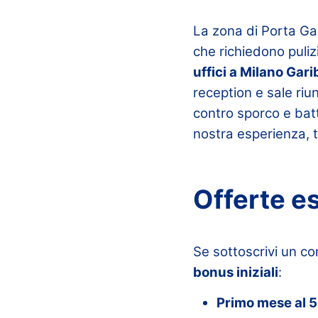
La zona di Porta Gar
che richiedono puli
uffici a Milano Gari
reception e sale riu
contro sporco e batt
nostra esperienza, tr
Offerte es
Se sottoscrivi un co
bonus iniziali
:
Primo mese al 