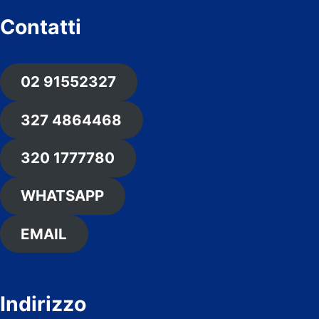
Contatti
02 91552327
327 4864468
320 1777780
WHATSAPP
EMAIL
Indirizzo