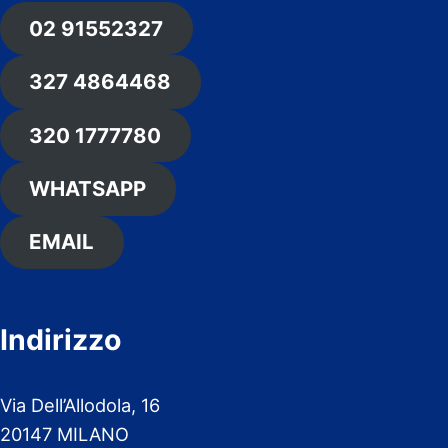
02 91552327
327 4864468
320 1777780
WHATSAPP
EMAIL
Indirizzo
Via Dell’Allodola, 16
20147 MILANO