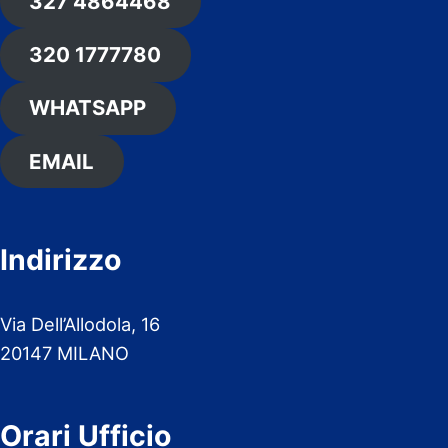
327 4864468
320 1777780
WHATSAPP
EMAIL
Indirizzo
Via Dell’Allodola, 16
20147 MILANO
Orari Ufficio