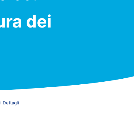
ura dei
 Dettagli