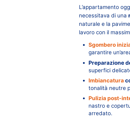
L’appartamento ogget
necessitava di una
naturale e la pavime
lavoro con il massim
Sgombero inizi
garantire un’area
Preparazione de
superfici delicat
Imbiancatura
co
tonalità neutre p
Pulizia post-in
nastro e copert
arredato.