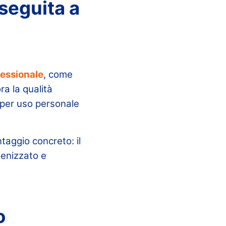
seguita a
essionale
, come
ra la qualità
a per uso personale
taggio concreto: il
ienizzato e
o