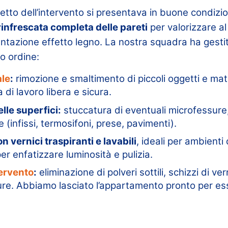
to dell’intervento si presentava in buone condizion
rinfrescata completa delle pareti
per valorizzare al
ntazione effetto legno. La nostra squadra ha gestit
o ordine:
ale
:
rimozione e smaltimento di piccoli oggetti e mate
 di lavoro libera e sicura.
lle superfici:
stuccatura di eventuali microfessure,
e (infissi, termosifoni, prese, pavimenti).
n vernici traspiranti e lavabili
, ideali per ambienti 
er enfatizzare luminosità e pulizia.
tervento
:
eliminazione di polveri sottili, schizzi di ve
ure. Abbiamo lasciato l’appartamento pronto per es