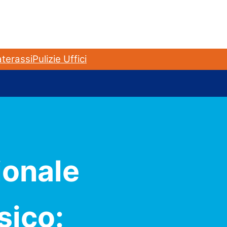
terassi
Pulizie Uffici
ionale
sico: