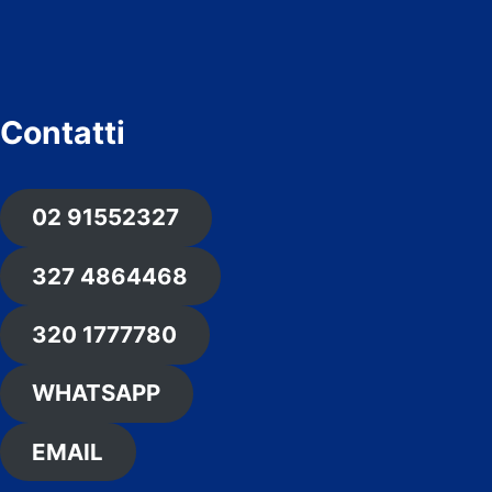
Contatti
02 91552327
327 4864468
320 1777780
WHATSAPP
EMAIL