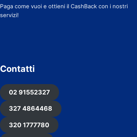
Paga come vuoi e ottieni il CashBack con i nostri
servizi!
Contatti
02 91552327
327 4864468
320 1777780