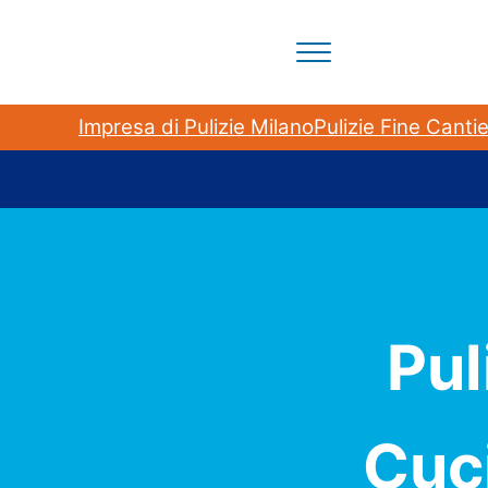
Passa al contenuto principale
Skip to header right navigation
Skip to site footer
Menu
Il tuo partner per la pulizia degli ambienti a Milano 
BloomCleaning Impresa di P
Impresa di Pulizie Milano
Pulizie Fine Canti
Pul
Cuci