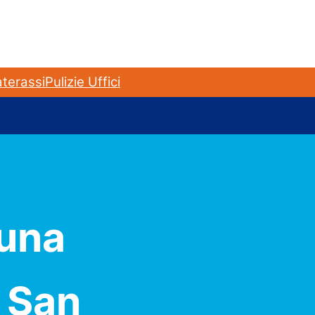
terassi
Pulizie Uffici
 una
a San