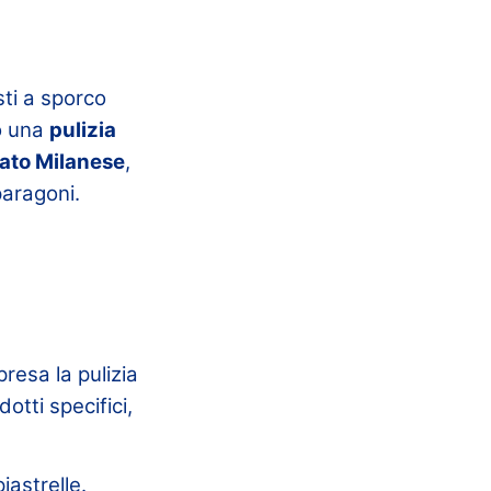
sti a sporco
o una
pulizia
ato Milanese
,
paragoni.
resa la pulizia
otti specifici,
iastrelle.