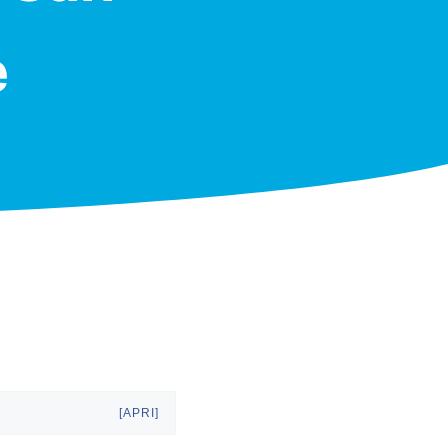
e
[APRI]