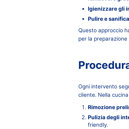
Igienizzare gli i
Pulire e sanific
Questo approccio ha 
per la preparazione d
Procedura
Ogni intervento segu
cliente. Nella cuci
Rimozione preli
Pulizia degli int
friendly.